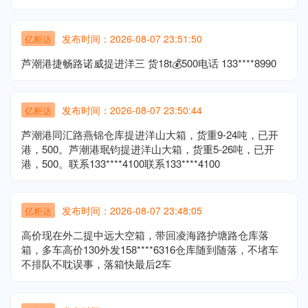
发布时间：2026-08-07 23:51:50
亿柜达
芦潮港捷畅路诺威提进洋三 货18t💰500电话 133****8990
发布时间：2026-08-07 23:50:44
亿柜达
芦潮港同汇路燕锦仓库提进洋山大箱，货重9-24吨，已开
港，500。芦潮港珉钧提进洋山大箱，货重5-26吨，已开
港，500。联系133****4100联系133****4100
发布时间：2026-08-07 23:48:05
亿柜达
高价现在外二提中远大空箱，带回凌海路护塘路仓库落
箱，多车高价130外发158****6316仓库随到随落，不堵车
不排队不耽误事，落箱快最后2车