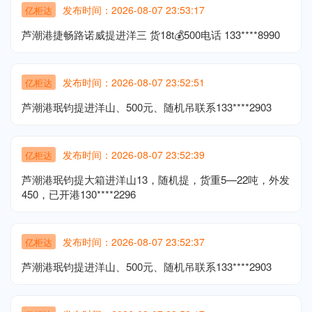
发布时间：2026-08-07 23:53:17
亿柜达
芦潮港捷畅路诺威提进洋三 货18t💰500电话 133****8990
发布时间：2026-08-07 23:52:51
亿柜达
芦潮港珉钧提进洋山、500元、随机吊联系133****2903
发布时间：2026-08-07 23:52:39
亿柜达
芦潮港珉钧提大箱进洋山13，随机提，货重5—22吨，外发
450，已开港130****2296
发布时间：2026-08-07 23:52:37
亿柜达
芦潮港珉钧提进洋山、500元、随机吊联系133****2903