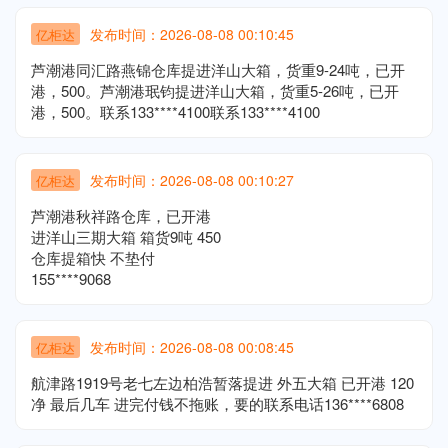
发布时间：2026-08-08 00:10:45
亿柜达
芦潮港同汇路燕锦仓库提进洋山大箱，货重9-24吨，已开
港，500。芦潮港珉钧提进洋山大箱，货重5-26吨，已开
港，500。联系133****4100联系133****4100
发布时间：2026-08-08 00:10:27
亿柜达
芦潮港秋祥路仓库，已开港
进洋山三期大箱 箱货9吨 450
仓库提箱快 不垫付
155****9068
发布时间：2026-08-08 00:08:45
亿柜达
航津路1919号老七左边柏浩暂落提进 外五大箱 已开港 120
净 最后几车 进完付钱不拖账，要的联系电话136****6808