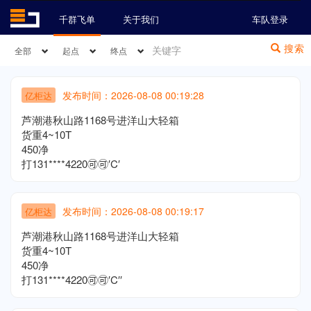
千群飞单
关于我们
车队登录
搜索
发布时间：2026-08-08 00:19:28
亿柜达
芦潮港秋山路1168号进洋山大轻箱
货重4~10T
450净
打131****4220🉑🉑′C′
发布时间：2026-08-08 00:19:17
亿柜达
芦潮港秋山路1168号进洋山大轻箱
货重4~10T
450净
打131****4220🉑🉑′C′′