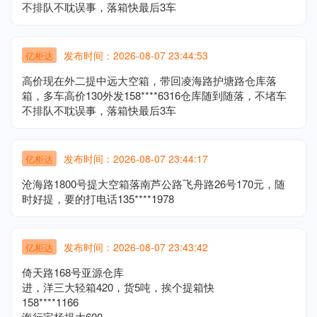
不排队不耽误事，落箱快最后3车
发布时间：2026-08-07 23:44:53
亿柜达
高价现在外二提中远大空箱，带回凌海路护塘路仓库落
箱，多车高价130外发158****6316仓库随到随落，不堵车
不排队不耽误事，落箱快最后3车
发布时间：2026-08-07 23:44:17
亿柜达
沧海路1800号提大空箱落南芦公路飞舟路26号170元，随
时好提，要的打电话135****1978
发布时间：2026-08-07 23:43:42
亿柜达
倚天路168号亚源仓库
进，洋三大轻箱420，货5吨，挨个提箱快
158****1166
海行宝杨提大600